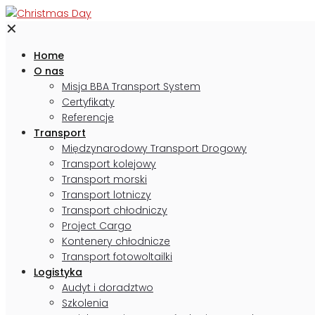
✕
Home
O nas
Misja BBA Transport System
Certyfikaty
Referencje
Transport
Międzynarodowy Transport Drogowy
Transport kolejowy
Transport morski
Transport lotniczy
Transport chłodniczy
Project Cargo
Kontenery chłodnicze
Transport fotowoltailki
Logistyka
Audyt i doradztwo
Szkolenia