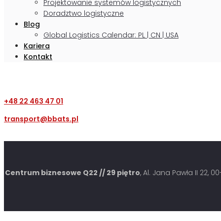
Projektowanie systemów logistycznych
Doradztwo logistyczne
Blog
Global Logistics Calendar: PL | CN | USA
Kariera
Kontakt
+48 22 463 47 01
transport@bbats.pl
Centrum biznesowe Q22 // 29 piętro
, Al. Jana Pawła II 22, 