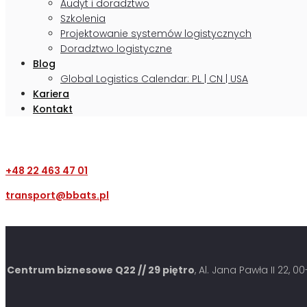
Audyt i doradztwo
Szkolenia
Projektowanie systemów logistycznych
Doradztwo logistyczne
Blog
Global Logistics Calendar: PL | CN | USA
Kariera
Kontakt
+48 22 463 47 01
transport@bbats.pl
Centrum biznesowe Q22 // 29 piętro
, Al. Jana Pawła II 22, 