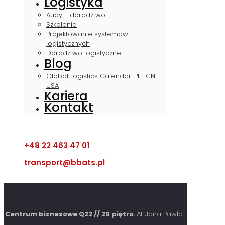
Logistyka
Audyt i doradztwo
Szkolenia
Projektowanie systemów
logistycznych
Doradztwo logistyczne
Blog
Global Logistics Calendar: PL | CN |
USA
Kariera
Kontakt
+48 22 463 47 01
transport@bbats.pl
Centrum biznesowe Q22 // 29 piętro
, Al. Jana Pawła