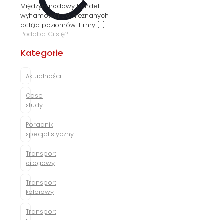
Międzynarodowy handel
wyhamował do nieznanych
dotąd poziomów. Firmy
[…]
Podoba Ci się?
Kategorie
Aktualności
Case
study
Poradnik
specjalistyczny
Transport
drogowy
Transport
kolejowy
Transport