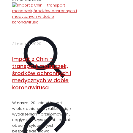
31 marca, 2020
Import z Chin –
transport maseczek,
środków ochronnych i
medycznych w dobie
koronawirusa
W naszej 20-letniej historii
wielokrotnie spotykaliśmy się z
wydarzeniami przełomowymi,
nagłymi i kryzysowymi. Jednak
obecna sytuacja jest
bezprecedensowa.