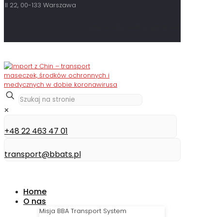
II 22, 00-133 Warszawa
miejsce na wersje językowe
✕
+48 22 463 47 01
transport@bbats.pl
Home
O nas
Misja BBA Transport System