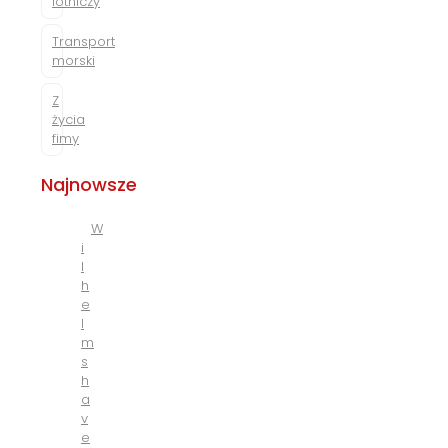
lotniczy
Transport
morski
Z
życia
fimy
Najnowsze
W
i
l
h
e
l
m
s
h
a
v
e