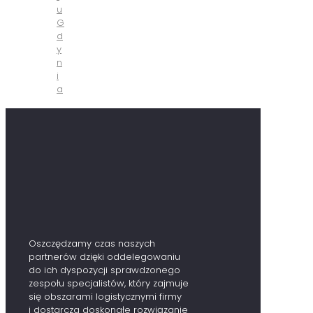
u
G
d
y
n
i
a
Oszczędzamy czas naszych
partnerów dzięki oddelegowaniu
do ich dyspozycji sprawdzonego
zespołu specjalistów, który zajmuje
się obszarami logistycznymi firmy
i dostarcza doskonałe rozwiązanie