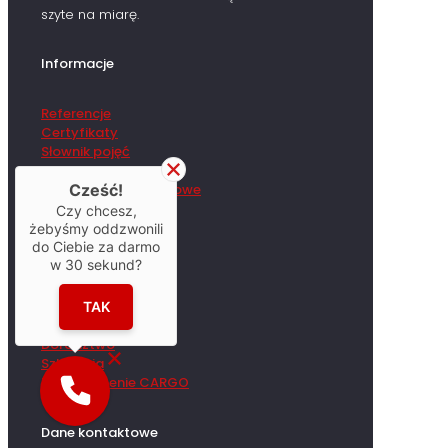
szyte na miarę.
Informacje
Referencje
Certyfikaty
Słownik pojęć
Pliki do pobrania
Regulacje transportowe
Cześć!
Czy chcesz,
żebyśmy oddzwonili
Oferta
do Ciebie za darmo
w
30
sekund?
Transport
Project Cargo
TAK
Audyt logistyczny
Doradztwo
Szkolenia
Ubezpieczenie CARGO
Dane kontaktowe