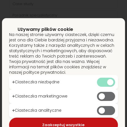
Case study
Poradnik specjalistyczny
Transport drogowy
Używamy plików cookie
Na naszej stronie używamy ciasteczek, dzięki czemu
Transport kolejowy
jest ona dla Ciebie bardziej przyjazna i niezawodna.
Korzystamy także z narzędzi analitycznych w celach
Transport lotniczy
statystycznych i marketingowych, aby dopasować
treść reklam do Twoich potrzeb i zainteresowań.
Transport morski
Twoja prywatność jest dla nas ważna. Więcej
informacji na temat plików cookies znajdziesz w
Z życia fimy
naszej polityce prywatności.
Ciasteczka niezbędne
Najnowsze
Ciasteczka marketingowe
Wilhelmshaven zyskuje na znaczeniu, ale Hamburg
Ciasteczka analityczne
pozostaje liderem: Przetasowania w niemieckich
portach
Zaakceptuj wszystkie