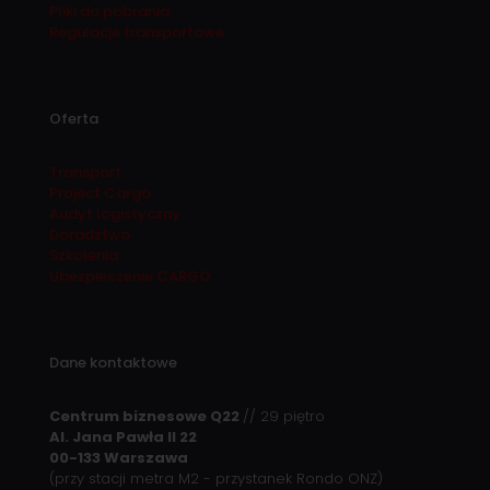
Pliki do pobrania
Regulacje transportowe
Oferta
Transport
Project Cargo
Audyt logistyczny
Doradztwo
Szkolenia
Ubezpieczenie CARGO
Dane kontaktowe
Centrum biznesowe Q22
// 29 piętro
Al. Jana Pawła II 22
00-133 Warszawa
(przy stacji metra M2 - przystanek Rondo ONZ)