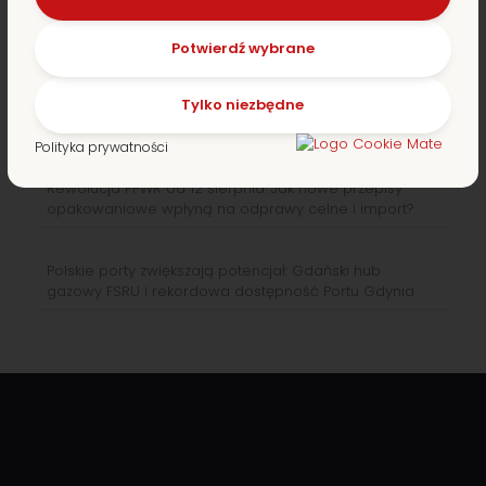
Sierpień na szlakach morskich: Przełom na trasie
sueskiej i reaktywacja Północnego Szlaku Morskiego
Potwierdź wybrane
Tylko niezbędne
Sierpień na Jedwabnym Szlaku: Stabilna dynamika
przewozów i nowe wytyczne proceduralne
Polityka prywatności
Rewolucja PPWR od 12 sierpnia: Jak nowe przepisy
opakowaniowe wpłyną na odprawy celne i import?
Polskie porty zwiększają potencjał: Gdański hub
gazowy FSRU i rekordowa dostępność Portu Gdynia