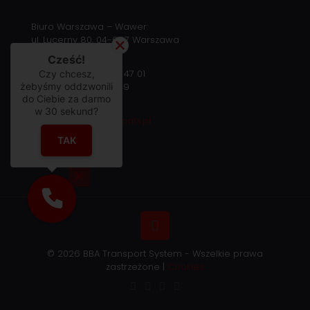
Biuro Warszawa – Wawer:
ul. Lucerny 80, 04-687 Warszawa
Cześć!
Telefon:
+48 22 463 47 01
Czy chcesz,
żebyśmy oddzwonili
Fax: +48 22 463 47 49
do Ciebie za darmo
w
30
sekund?
E-mail:
transport@bbats.pl
TAK
© 2026 BBA Transport System - Wszelkie prawa
zastrzeżone |
Cookies