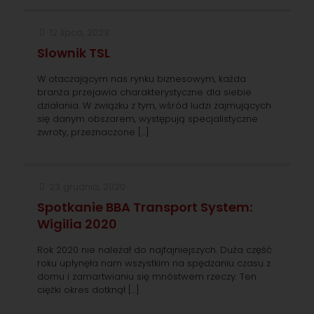
12 lipca, 2023
Slownik TSL
W otaczającym nas rynku biznesowym, każda
branża przejawia charakterystyczne dla siebie
działania. W związku z tym, wśród ludzi zajmujących
się danym obszarem, występują specjalistyczne
zwroty, przeznaczone
[…]
23 grudnia, 2020
Spotkanie BBA Transport System:
Wigilia 2020
Rok 2020 nie należał do najfajniejszych. Duża część
roku upłynęła nam wszystkim na spędzaniu czasu z
domu i zamartwianiu się mnóstwem rzeczy. Ten
ciężki okres dotknął
[…]