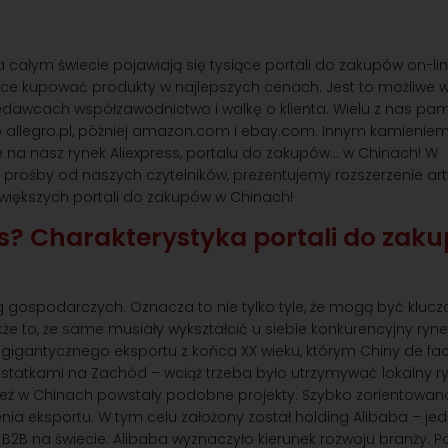
 całym świecie pojawiają się tysiące portali do zakupów on-line
hce kupować produkty w najlepszych cenach. Jest to możliwe w
zedawcach współzawodnictwo i walkę o klienta. Wielu z nas pa
się allegro.pl, później amazon.com i ebay.com. Innym kamieni
e na nasz rynek Aliexpress, portalu do zakupów… w Chinach! W
prośby od naszych czytelników, prezentujemy rozszerzenie art
ajwiększych portali do zakupów w Chinach!
s? Charakterystyka portali do zak
ęg gospodarczych. Oznacza to nie tylko tyle, że mogą być klu
kże to, że same musiały wykształcić u siebie konkurencyjny ryne
gigantycznego eksportu z końca XX wieku, którym Chiny de fac
statkami na Zachód – wciąż trzeba było utrzymywać lokalny ryn
ż w Chinach powstały podobne projekty. Szybko zorientowano 
ia eksportu. W tym celu założony został holding Alibaba – jed
i B2B na świecie. Alibaba wyznaczyło kierunek rozwoju branży. P