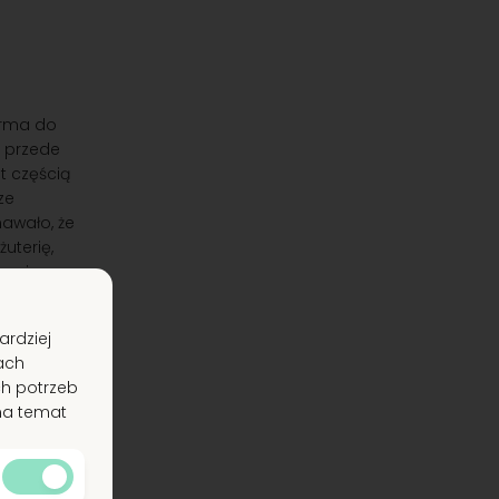
orma do
t przede
t częścią
ze
awało, że
uterię,
czaj są w
kuponami
ardziej
wiążą się
ach
ch potrzeb
 na temat