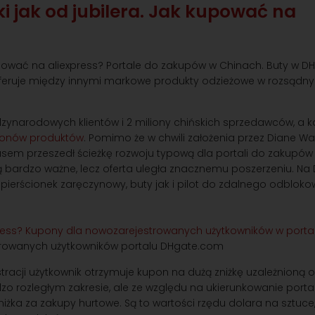
i jak od jubilera. Jak kupować na
feruje między innymi markowe produkty odzieżowe w rozsądn
dzynarodowych klientów i 2 miliony chińskich sprzedawców, a 
lionów produktów
. Pomimo że w chwili założenia przez Diane Wa
asem przeszedł ścieżkę rozwoju typową dla portali do zakupów
ą bardzo ważne, lecz oferta uległa znacznemu poszerzeniu. Na
 pierścionek zaręczynowy, buty jak i pilot do zdalnego odblok
rowanych użytkowników portalu DHgate.com
racji użytkownik otrzymuje kupon na dużą zniżkę uzależnioną 
zo rozległym zakresie, ale ze względu na ukierunkowanie porta
żka za zakupy hurtowe. Są to wartości rzędu dolara na sztuce,