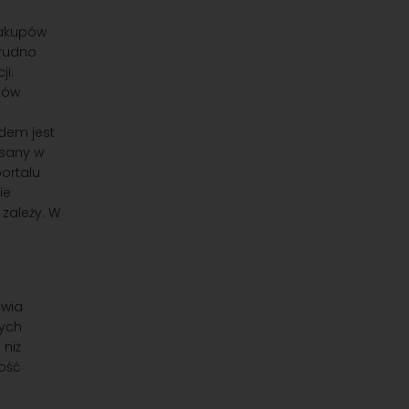
zakupów
trudno
ji.
tów
dem jest
isany w
ortalu
ie
zależy. W
twia
rych
 niż
dość