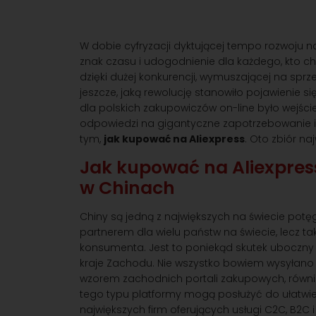
W dobie cyfryzacji dyktującej tempo rozwoju na
znak czasu i udogodnienie dla każdego, kto c
dzięki dużej konkurencji, wymuszającej na spr
jeszcze, jaką rewolucję stanowiło pojawienie 
dla polskich zakupowiczów on-line było wejści
odpowiedzi na gigantyczne zapotrzebowanie i 
tym,
jak kupować na Aliexpress
. Oto zbiór n
Jak kupować na Aliexpres
w Chinach
Chiny są jedną z największych na świecie pot
partnerem dla wielu państw na świecie, lecz ta
konsumenta. Jest to poniekąd skutek uboczny 
kraje Zachodu. Nie wszystko bowiem wysyłano 
wzorem zachodnich portali zakupowych, równie
tego typu platformy mogą posłużyć do ułatwien
największych firm oferujących usługi C2C, B2C 