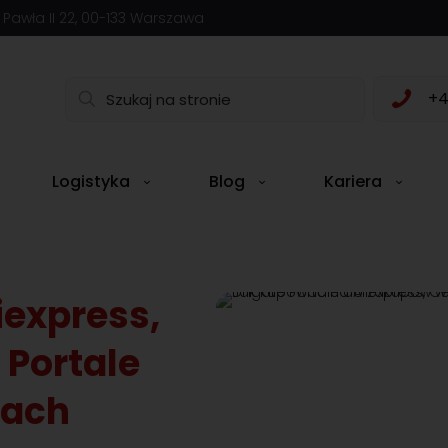
a Pawła II 22, 00-133 Warszawa
+4
Logistyka
Blog
Kariera
iexpress,
 Portale
nach