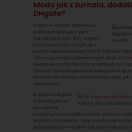
Moda jak z żurnala, dodatk
DHgate?
Kolejny w naszym zestawieniu
portal specjalizujący się w
DHgate o
transakcjach B2B i B2C.
DHgate
cenach.
może poszczycić się tym, że w
portalu zarejestrowanych jest 21 milionów mię
roku na sprzedaż wystawione jest około
20 mi
skupiał się na modzie oraz dodatkach, to z cz
Chinach. Obecnie pierwotne kategorie wciąż s
dostanie się obecnie zarówno marynarkę, jak i
samochodu.
W kwestii zakupów
w portalu, jest on
Kupony dla nowozarejest
szczególnie
przyjazny nowym użytkownikom. Zaraz po rejest
wartości zamówienia. Ceny znajdują się w bard
przedsiębiorców możliwa jest automatyczna zni