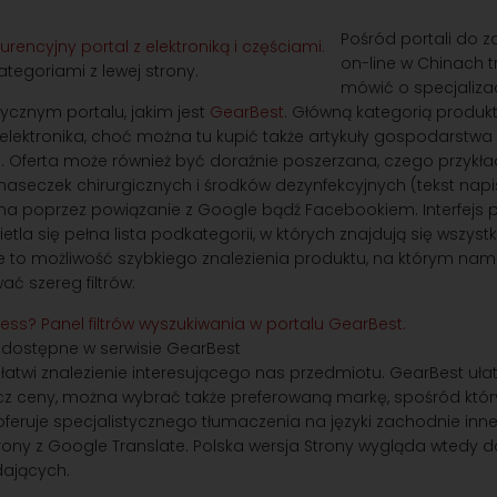
Pośród portali do 
on-line w Chinach 
tegoriami z lewej strony.
mówić o specjalizac
ycznym portalu, jakim jest
GearBest
. Główną kategorią produk
elektronika, choć można tu kupić także artykuły gospodarstwa
Oferta może również być doraźnie poszerzana, czego przykła
aseczek chirurgicznych i środków dezynfekcyjnych (tekst nap
na poprzez powiązanie z Google bądź Facebookiem. Interfejs p
ietla się pełna lista podkategorii, w których znajdują się wszystk
 to możliwość szybkiego znalezienia produktu, na którym nam 
 szereg filtrów:
ry dostępne w serwisie GearBest
łatwi znalezienie interesującego nas przedmiotu. GearBest uła
rócz ceny, można wybrać także preferowaną markę, spośród któ
oferuje specjalistycznego tłumaczenia na języki zachodnie inne
rony z Google Translate. Polska wersja Strony wygląda wtedy 
dających.