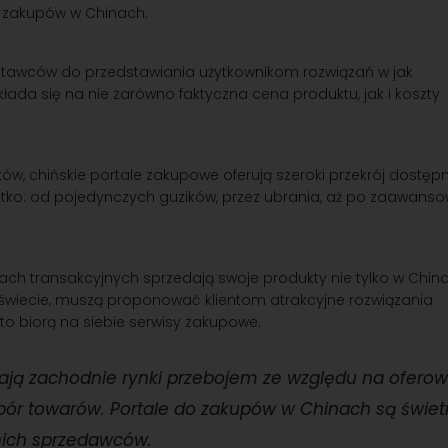
o zakupów w Chinach:
stawców do przedstawiania użytkownikom rozwiązań w jak
kłada się na nie zarówno faktyczna cena produktu, jak i koszty
ów, chińskie portale zakupowe oferują szeroki przekrój dostęp
stko: od pojedynczych guzików, przez ubrania, aż po zaawans
ch transakcyjnych sprzedają swoje produkty nie tylko w China
 świecie, muszą proponować klientom atrakcyjne rozwiązania
to biorą na siebie serwisy zakupowe.
ają zachodnie rynki przebojem ze względu na ofero
bór towarów. Portale do zakupów w Chinach są świe
nich sprzedawców.