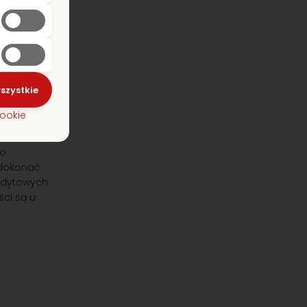
do
Kiedy
szystkie
y
ytkowników
co
 dokonać
redytowych
ci są u