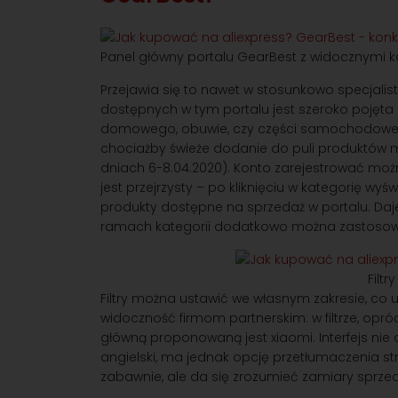
Panel główny portalu GearBest z widocznymi ka
Przejawia się to nawet w stosunkowo specjalist
dostępnych w tym portalu jest szeroko pojęta 
domowego, obuwie, czy części samochodowe. 
chociażby świeże dodanie do puli produktów m
dniach 6-8.04.2020). Konto zarejestrować moż
jest przejrzysty – po kliknięciu w kategorię wyśw
produkty dostępne na sprzedaż w portalu. Daje
ramach kategorii dodatkowo można zastosować
Filt
Filtry można ustawić we własnym zakresie, co u
widoczność firmom partnerskim: w filtrze, op
główną proponowaną jest xiaomi. Interfejs nie 
angielski, ma jednak opcję przetłumaczenia st
zabawnie, ale da się zrozumieć zamiary sprze