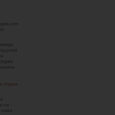
ych
każdego
ng portal
 w
 DHgate
owywania
od
lu na
 zniżka