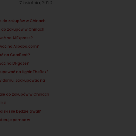
7 kwietnia, 2020
ale do zakupów w Chinach
li do zakupów w Chinach
wać na AliExpress?
ować na Alibaba.com?
wać na GearBest?
pować na DHgate?
k kupować na LighInTheBox?
 w domu. Jak kupować na
tale do zakupów w Chinach
lski
ski i ile będzie trwał?
oferuje pomoc w