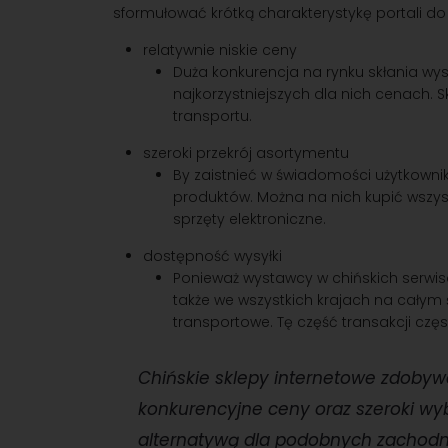
sformułować krótką charakterystykę portali d
relatywnie niskie ceny
Duża konkurencja na rynku skłania wy
najkorzystniejszych dla nich cenach. S
transportu.
szeroki przekrój asortymentu
By zaistnieć w świadomości użytkownik
produktów. Można na nich kupić wszy
sprzęty elektroniczne.
dostępność wysyłki
Ponieważ wystawcy w chińskich serwisa
także we wszystkich krajach na całym
transportowe. Tę część transakcji częs
Chińskie sklepy internetowe zdobyw
konkurencyjne ceny oraz szeroki wy
alternatywą dla podobnych zachod