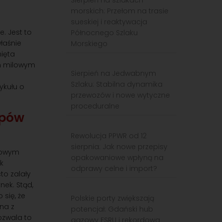
Sierpień na szlakach
morskich: Przełom na trasie
sueskiej i reaktywacja
. Jest to
Północnego Szlaku
łaśnie
Morskiego
mięta
em milowym
Sierpień na Jedwabnym
Szlaku: Stabilna dynamika
ykułu o
przewozów i nowe wytyczne
proceduralne
upów
Rewolucja PPWR od 12
sierpnia: Jak nowe przepisy
czowym
opakowaniowe wpłyną na
k
odprawy celne i import?
to zalały
ek. Stąd,
się, że
Polskie porty zwiększają
na z
potencjał: Gdański hub
ozwala to
gazowy FSRU i rekordowa