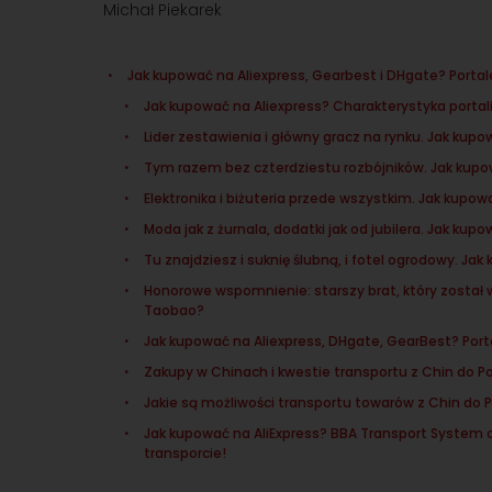
Michał Piekarek
Jak kupować na Aliexpress, Gearbest i DHgate? Port
Jak kupować na Aliexpress? Charakterystyka porta
Lider zestawienia i główny gracz na rynku. Jak kupo
Tym razem bez czterdziestu rozbójników. Jak kup
Elektronika i biżuteria przede wszystkim. Jak kupo
Moda jak z żurnala, dodatki jak od jubilera. Jak ku
Tu znajdziesz i suknię ślubną, i fotel ogrodowy. Ja
Honorowe wspomnienie: starszy brat, który został
Taobao?
Jak kupować na Aliexpress, DHgate, GearBest? Por
Zakupy w Chinach i kwestie transportu z Chin do Po
Jakie są możliwości transportu towarów z Chin do Pol
Jak kupować na AliExpress? BBA Transport System 
transporcie!