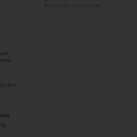
dostępność Portu Gdynia
nych
owane
ch, lecz
wane
tną